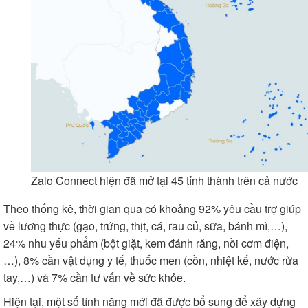
Zalo Connect hiện đã mở tại 45 tỉnh thành trên cả nước
Theo thống kê, thời gian qua có khoảng 92% yêu cầu trợ giúp
về lương thực (gạo, trứng, thịt, cá, rau củ, sữa, bánh mì,…),
24% nhu yếu phẩm (bột giặt, kem đánh răng, nồi cơm điện,
…), 8% cần vật dụng y tế, thuốc men (cồn, nhiệt kế, nước rửa
tay,…) và 7% cần tư vấn về sức khỏe.
Hiện tại, một số tính năng mới đã được bổ sung để xây dựng