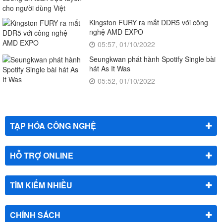
Kingston FURY ra mắt DDR5 với công
nghệ AMD EXPO
05:57, 01/10/2022
Seungkwan phát hành Spotify Single bài
hát As It Was
05:52, 01/10/2022
TẠP HÓA CÔNG NGHỆ
HỖ TRỢ ONLINE
TÌM KIẾM NHIỀU
CHÍNH SÁCH