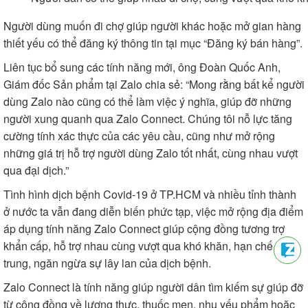
Người dùng muốn đi chợ giúp người khác hoặc mở gian hàng
thiết yếu có thể đăng ký thông tin tại mục “Đăng ký bán hàng”.
Liên tục bổ sung các tính năng mới, ông Đoàn Quốc Anh,
Giám đốc Sản phẩm tại Zalo chia sẻ: “Mong rằng bất kể người
dùng Zalo nào cũng có thể làm việc ý nghĩa, giúp đỡ những
người xung quanh qua Zalo Connect. Chúng tôi nỗ lực tăng
cường tính xác thực của các yêu cầu, cũng như mở rộng
những giá trị hỗ trợ người dùng Zalo tốt nhất, cùng nhau vượt
qua đại dịch.”
Tình hình dịch bệnh Covid-19 ở TP.HCM và nhiều tỉnh thành
ở nước ta vẫn đang diễn biến phức tạp, việc mở rộng địa điểm
áp dụng tính năng Zalo Connect giúp cộng đồng tương trợ
khẩn cấp, hỗ trợ nhau cùng vượt qua khó khăn, hạn chế tập
trung, ngăn ngừa sự lây lan của dịch bệnh.
Zalo Connect là tính năng giúp người dân tìm kiếm sự giúp đỡ
từ cộng đồng về lương thực, thuốc men, nhu yếu phẩm hoặc