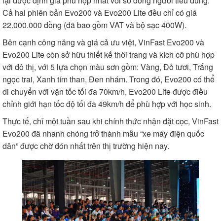
lại được định giá phù hợp nhất với số đông người tiêu dùng.
Cả hai phiên bản Evo200 và Evo200 Lite đều chỉ có giá
22.000.000 đồng (đã bao gồm VAT và bộ sạc 400W).
Bên cạnh công năng và giá cả ưu việt, VinFast Evo200 và
Evo200 Lite còn sở hữu thiết kế thời trang và kích cỡ phù hợp
với đô thị, với 5 lựa chọn màu sơn gồm: Vàng, Đỏ tươi, Trắng
ngọc trai, Xanh tím than, Đen nhám. Trong đó, Evo200 có thể
di chuyển với vận tốc tối đa 70km/h, Evo200 Lite được điều
chỉnh giới hạn tốc độ tối đa 49km/h để phù hợp với học sinh.
Thực tế, chỉ một tuần sau khi chính thức nhận đặt cọc, VinFast
Evo200 đã nhanh chóng trở thành mẫu “xe máy điện quốc
dân” được chờ đón nhất trên thị trường hiện nay.