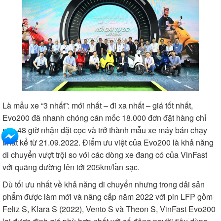
Là mẫu xe “3 nhất”: mới nhất – đi xa nhất – giá tốt nhất,
Evo200 đã nhanh chóng cán mốc 18.000 đơn đặt hàng chỉ
sau 48 giờ nhận đặt cọc và trở thành mẫu xe máy bán chạy
nhất kể từ 21.09.2022. Điểm ưu việt của Evo200 là khả năng
di chuyển vượt trội so với các dòng xe đang có của VinFast
với quãng đường lên tới 205km/lần sạc.
Dù tối ưu nhất về khả năng di chuyển nhưng trong dải sản
phẩm được làm mới và nâng cấp năm 2022 với pin LFP gồm
Feliz S, Klara S (2022), Vento S và Theon S, VinFast Evo200