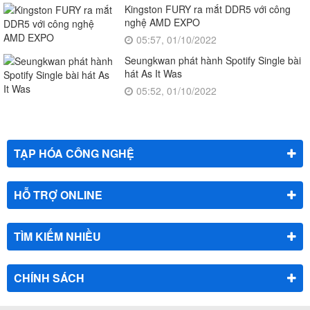
Kingston FURY ra mắt DDR5 với công
nghệ AMD EXPO
05:57, 01/10/2022
Seungkwan phát hành Spotify Single bài
hát As It Was
05:52, 01/10/2022
TẠP HÓA CÔNG NGHỆ
HỖ TRỢ ONLINE
TÌM KIẾM NHIỀU
CHÍNH SÁCH