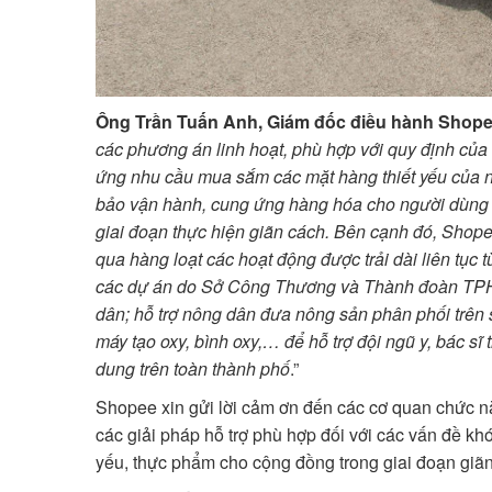
Ông Trần Tuấn Anh, Giám đốc điều hành Shope
các phương án linh hoạt, phù hợp với quy định củ
ứng nhu cầu mua sắm các mặt hàng thi
ết yếu của 
bảo vận hành, cung ứng hàng hóa cho người dùng 
giai đoạn thực hiện giãn cách. Bên cạnh đó, Sho
qua hàng loạt các hoạt động được trải dài liên tụ
các dự án do Sở Công Thương và Thành đoàn TPHC
dân; hỗ trợ nông dân đưa nông sản phân phối trên sà
máy tạo oxy, bình oxy,… để hỗ trợ đội ngũ y, bác sĩ
dung trên toàn thành phố
.”
Shopee xin gửi lời cảm ơn đến các cơ quan chức nă
các giải pháp hỗ trợ phù hợp đối với các vấn đề k
yếu, thực phẩm cho cộng đồng trong giai đoạn giãn