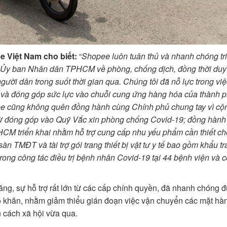
e Việt Nam cho biết:
“
Shopee luôn tuân thủ và nhanh chóng tr
a Ủy ban Nhân dân TPHCM về phòng, chống dịch, đồng thời duy 
người dân trong suốt thời gian qua. Chúng tôi đã nỗ lực trong vi
và đóng góp sức lực vào chuỗi cung ứng hàng hóa của thành p
pee cũng không quên đồng hành cùng Chính phủ chung tay vì c
c từ đóng góp vào Quỹ Vắc xin phòng chống Covid-19; đồng hàn
M triển khai nhằm hỗ trợ cung cấp nhu yếu phẩm cần thiết ch
n TMĐT và tài trợ gói trang thiết bị vật tư y tế bao gồm khẩu t
 trong công tác điều trị bệnh nhân Covid-19 tại 44 bệnh viện và c
ng, sự hỗ trợ rất lớn từ các cấp chính quyền, đã nhanh chóng đ
hó khăn, nhằm giảm thiểu gián đoạn việc vận chuyển các mặt hàn
 cách xã hội vừa qua.