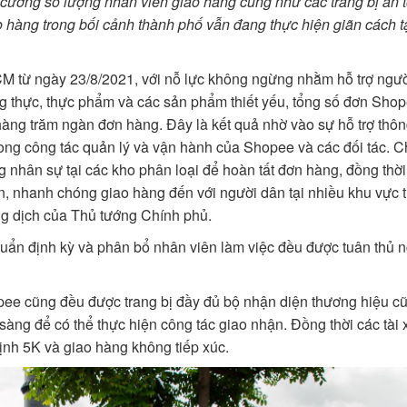
 cường số lượng nhân viên giao hàng cũng như các trang bị an 
 hàng trong bối cảnh thành phố vẫn đang thực hiện giãn cách t
CM từ ngày 23/8/2021, với nỗ lực không ngừng nhằm hỗ trợ ngư
 thực, thực phẩm và các sản phẩm thiết yếu, tổng số đơn Sho
hàng trăm ngàn đơn hàng. Đây là kết quả nhờ vào sự hỗ trợ thông
ong công tác quản lý và vận hành của Shopee và các đối tác. Ch
nhân sự tại các kho phân loại để hoàn tất đơn hàng, đồng thời
n, nhanh chóng giao hàng đến với người dân tại nhiều khu vực t
ống dịch của Thủ tướng Chính phủ.
khuẩn định kỳ và phân bổ nhân viên làm việc đều được tuân thủ 
pee cũng đều được trang bị đầy đủ bộ nhận diện thương hiệu c
sàng để có thể thực hiện công tác giao nhận. Đồng thời các tài
nh 5K và giao hàng không tiếp xúc.