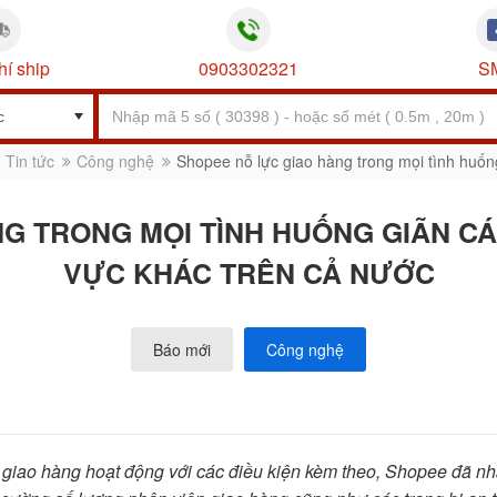
hí ship
0903302321
S
Tin tức
Công nghệ
Shopee nỗ lực giao hàng trong mọi tình huốn
G TRONG MỌI TÌNH HUỐNG GIÃN CÁ
VỰC KHÁC TRÊN CẢ NƯỚC
Báo mới
Công nghệ
g giao hàng hoạt động với các điều kiện kèm theo, Shopee đã n