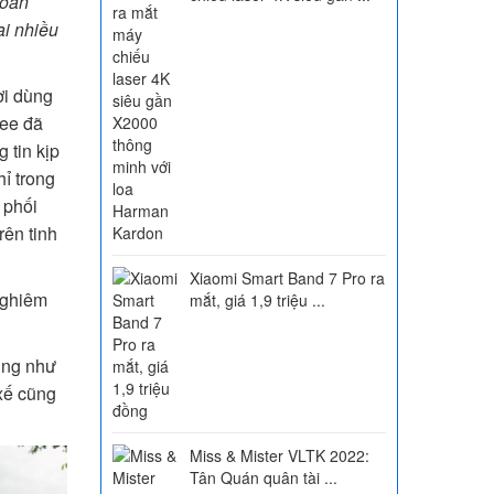
toàn
ại nhiều
ời dùng
pee đã
 tin kịp
ỉ trong
 phối
rên tinh
Xiaomi Smart Band 7 Pro ra
nghiêm
mắt, giá 1,9 triệu ...
ũng như
 xế cũng
Miss & Mister VLTK 2022:
Tân Quán quân tài ...