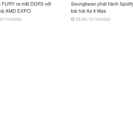
n FURY ra mắt DDR5 với
Seungkwan phát hành Spotify
ghệ AMD EXPO
bài hát As It Was
 01/10/2022
05:52, 01/10/2022