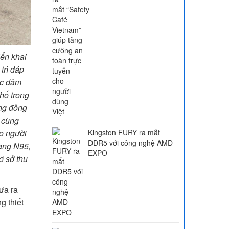
iển khai
trì đáp
ệc đảm
hố trong
ộng đồng
h cùng
o người
Kingston FURY ra mắt
DDR5 với công nghệ AMD
rang N95,
EXPO
ơ sở thu
ưa ra
g thiết