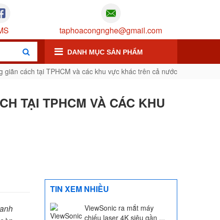
MS
taphoacongnghe@gmail.com
DANH MỤC SẢN PHẨM
g giãn cách tại TPHCM và các khu vực khác trên cả nước
CH TẠI TPHCM VÀ CÁC KHU
TIN XEM NHIỀU
hanh
ViewSonic ra mắt máy
chiếu laser 4K siêu gần ...