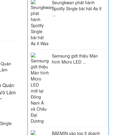
Seungkwan phát hành
Spotify Single bài hát As It
...
Samsung giới thiệu Màn
hình Micro LED ...
ân Quán
i Võ Lâm
”
BAEMIN vào top 5 doanh