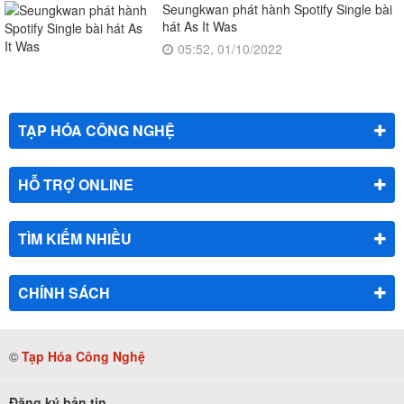
Seungkwan phát hành Spotify Single bài
hát As It Was
05:52, 01/10/2022
TẠP HÓA CÔNG NGHỆ
HỖ TRỢ ONLINE
TÌM KIẾM NHIỀU
CHÍNH SÁCH
©
Tạp Hóa Công Nghệ
Đăng ký bản tin