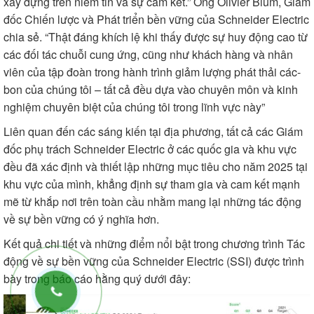
xây dựng trên niềm tin và sự cam kết.” Ông Olivier Blum, Giám
đốc Chiến lược và Phát triển bền vững của Schneider Electric
chia sẻ. “Thật đáng khích lệ khi thấy được sự huy động cao từ
các đối tác chuỗi cung ứng, cũng như khách hàng và nhân
viên của tập đoàn trong hành trình giảm lượng phát thải các-
bon của chúng tôi – tất cả đều dựa vào chuyên môn và kinh
nghiệm chuyên biệt của chúng tôi trong lĩnh vực này”
Liên quan đến các sáng kiến tại địa phương, tất cả các Giám
đốc phụ trách Schneider Electric ở các quốc gia và khu vực
đều đã xác định và thiết lập những mục tiêu cho năm 2025 tại
khu vực của mình, khẳng định sự tham gia và cam kết mạnh
mẽ từ khắp nơi trên toàn cầu nhằm mang lại những tác động
về sự bền vững có ý nghĩa hơn.
Kết quả chi tiết và những điểm nổi bật trong chương trình Tác
động về sự bền vững của Schneider Electric (SSI) được trình
bày trong báo cáo hằng quý dưới đây: