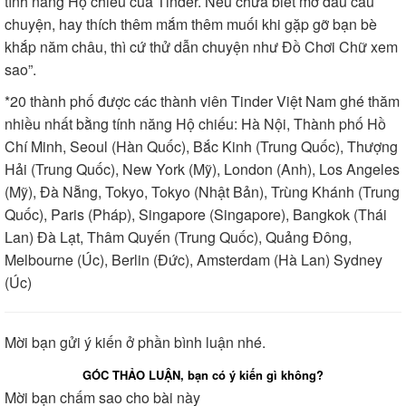
tính năng Hộ chiếu của Tinder. Nếu chưa biết mở đầu câu
chuyện, hay thích thêm mắm thêm muối khi gặp gỡ bạn bè
khắp năm châu, thì cứ thử dẫn chuyện như Đồ Chơi Chữ xem
sao”.
*20 thành phố được các thành viên Tinder Việt Nam ghé thăm
nhiều nhất bằng tính năng Hộ chiếu: Hà Nội, Thành phố Hồ
Chí Minh, Seoul (Hàn Quốc), Bắc Kinh (Trung Quốc), Thượng
Hải (Trung Quốc), New York (Mỹ), London (Anh), Los Angeles
(Mỹ), Đà Nẵng, Tokyo, Tokyo (Nhật Bản), Trùng Khánh (Trung
Quốc), Paris (Pháp), Singapore (Singapore), Bangkok (Thái
Lan) Đà Lạt, Thâm Quyến (Trung Quốc), Quảng Đông,
Melbourne (Úc), Berlin (Đức), Amsterdam (Hà Lan) Sydney
(Úc)
Mời bạn gửi ý kiến ở phần bình luận nhé.
GÓC THẢO LUẬN, bạn có ý kiến gì không?
Mời bạn chấm sao cho bài này