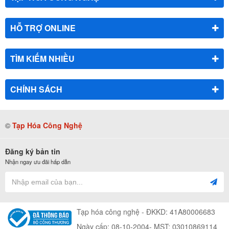
HỖ TRỢ ONLINE
TÌM KIẾM NHIỀU
CHÍNH SÁCH
©
Tạp Hóa Công Nghệ
Đăng ký bản tin
Nhận ngay ưu đãi hấp dẫn
Tạp hóa công nghệ - ĐKKD: 41A80006683
Ngày cấp: 08-10-2004- MST: 03010869114