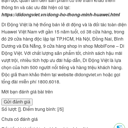
Bạn đọc quan tâm đến sản phẩm có thể tham khảo thêm
thông tin và các ưu đãi hiện có tại:
https://didongviet.vn/dong-ho-thong-minh-huawei.html
Di Động Việt
là hệ thống bán lẻ di động và là đối tác toàn diện
Huawei Việt Nam với gần 15 năm tuổi, có 38 cửa hàng, trong
đó 29 cửa hàng độc lập tại TP.HCM, Hà Nội, Đồng Nai, Bình
Dương và Đà Nẵng, 9 cửa hàng shop in shop MobiFone – Di
Động Việt. Với chất lượng sản phẩm tốt, chính sách hậu mãi
vượt trội, nhiều tích hợp ưu đãi hấp dẫn, Di Động Việt là lựa
chọn của hơn 500 người nổi tiếng và hàng triệu khách hàng.
Độc giả tham khảo thêm tại website didongviet.vn hoặc gọi
tổng đài miễn phí 1800.6018.
Mời bạn đánh giá bài trên
Gửi đánh giá
Số lượt: [
]. Điểm trung bình: [
/5]
Chưa có đánh giá