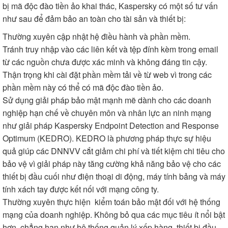
bị mã độc đào tiền ảo khai thác, Kaspersky có một số tư vấn
như sau để đảm bảo an toàn cho tài sản và thiết bị:
Thường xuyên cập nhật hệ điều hành và phần mềm.
Tránh truy nhập vào các liên kết và tệp đính kèm trong email
từ các nguồn chưa được xác minh và không đáng tin cậy.
Thận trọng khi cài đặt phần mềm tải về từ web vì trong các
phần mềm này có thể có mã độc đào tiền ảo.
Sử dụng giải pháp bảo mật mạnh mẽ dành cho các doanh
nghiệp hạn chế về chuyên môn và nhân lực an ninh mạng
như giải pháp Kaspersky Endpoint Detection and Response
Optimum (KEDRO). KEDRO là phương pháp thực sự hiệu
quả giúp các DNNVV cắt giảm chi phí và tiết kiệm chi tiêu cho
bảo vệ vì giải pháp này tăng cường khả năng bảo vệ cho các
thiết bị đầu cuối như điện thoại di động, máy tính bảng và máy
tính xách tay được kết nối với mạng công ty.
Thường xuyên thực hiện kiểm toán bảo mật đối với hệ thống
mạng của doanh nghiệp. Không bỏ qua các mục tiêu ít nổi bật
hơn, chẳng hạn như hệ thống quản lý xếp hàng, thiết bị đầu