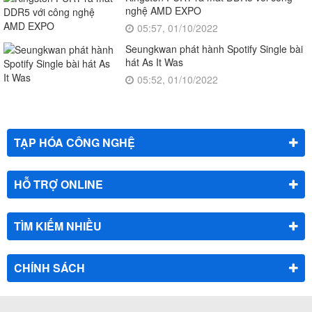
nghệ AMD EXPO
05:57, 01/10/2022
Seungkwan phát hành Spotify Single bài
hát As It Was
05:52, 01/10/2022
TẠP HÓA CÔNG NGHỆ
HỖ TRỢ ONLINE
TÌM KIẾM NHIỀU
CHÍNH SÁCH