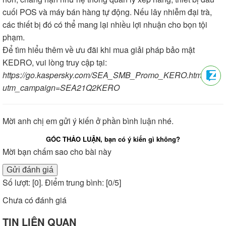
cuối POS và máy bán hàng tự động. Nếu lây nhiễm đại trà,
các thiết bị đó có thể mang lại nhiều lợi nhuận cho bọn tội
phạm.
Để tìm hiểu thêm về ưu đãi khi mua giải pháp bảo mật
KEDRO, vui lòng truy cập tại:
https://go.kaspersky.com/SEA_SMB_Promo_KERO.html?
utm_campaign=SEA21Q2KERO
Mời anh chị em gửi ý kiến ở phần bình luận nhé.
GÓC THẢO LUẬN, bạn có ý kiến gì không?
Mời bạn chấm sao cho bài này
Gửi đánh giá
Số lượt: [
0
]. Điểm trung bình: [
0
/5]
Chưa có đánh giá
TIN LIÊN QUAN