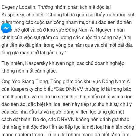
Evgeny Lopatin, Trưởng nhóm phân tích mã độc tại
Kaspersky, cho biết: “Chúng tôi đã quan sát thấy xu hướng sụt
giảm trong các cuộc tấn công nhằm mục tiêu đào tiền ảo trên
khắp thế giới và cả ở khu vực Đông Nam Á. Nguyên nhân
chính của việc sụt giảm số lượng các cuộc tấn công này là trị
giá tiền ảo đã giảm trong vòng ba năm qua và chỉ mới bắt đầu
tăng giá mạnh trở lại gần đây.”
Tuy nhiên, Kaspersky khuyến nghị các chủ doanh nghiệp
không nên mất cảnh giác.
Ông Yeo Siang Tiong, Tổng giám đốc khu vực Đông Nam Á
của Kaspersky cho biết: “Các DNNVV thường lơ là trong bảo
mật thông tin, và do đó họ sẽ bị thiệt hại nhiều nhất vì mã độc
đào tiền ảo, đặc biệt khi loại tiền này tiếp tục thu hút sự chú ý
của các nhà đầu tư và người dùng vì liên tục tăng giá một
cách đột biến. Do đó, các DNVVN không nên đánh giá thấp
khả năng mã độc đào tiền ảo tiếp tục là một loại hình tấn công
mạng nghiêm trọng. Từ lâu, tội phạm mạng đã biết rằng làm