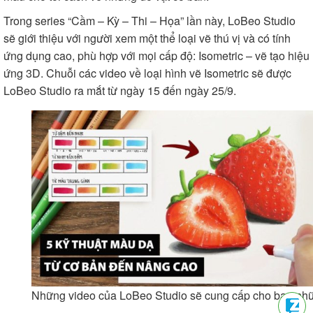
Trong series “Cầm – Kỳ – Thi – Họa” lần này, LoBeo Studio
sẽ giới thiệu với người xem một thể loại vẽ thú vị và có tính
ứng dụng cao, phù hợp với mọi cấp độ: Isometric – vẽ tạo hiệu
ứng 3D. Chuỗi các video về loại hình vẽ Isometric sẽ được
LoBeo Studio ra mắt từ ngày 15 đến ngày 25/9.
Những video của LoBeo Studio sẽ cung cấp cho bạn nhữn