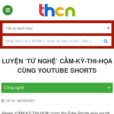
LUYỆN ‘TỨ NGHỆ’ CẦM-KỲ-THI-HỌA
CÙNG YOUTUBE SHORTS
Công nghệ
16:19, 08/09/2021
Series “CẦM-KỲ-THI-HỌA” cùng YouTube Shorts giúp người