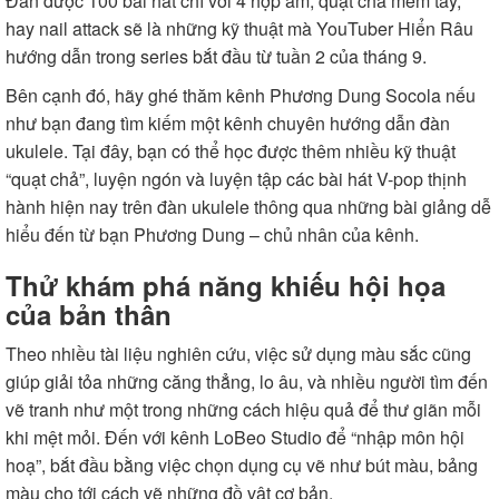
Đàn được 100 bài hát chỉ với 4 hợp âm, quạt chả mềm tay,
hay nail attack sẽ là những kỹ thuật mà YouTuber
Hiển Râu
hướng dẫn trong series bắt đầu từ tuần 2 của tháng 9.
Bên cạnh đó, hãy ghé thăm kênh
Phương Dung Socola
nếu
như bạn đang tìm kiếm một kênh chuyên hướng dẫn đàn
ukulele. Tại đây, bạn có thể học được thêm nhiều kỹ thuật
“quạt chả”, luyện ngón và luyện tập các bài hát V-pop thịnh
hành hiện nay trên đàn ukulele thông qua những bài giảng dễ
hiểu đến từ bạn Phương Dung – chủ nhân của kênh.
Thử khám phá năng khiếu hội họa
của bản thân
Theo nhiều tài liệu nghiên cứu, việc sử dụng màu sắc cũng
giúp giải tỏa những căng thẳng, lo âu, và nhiều người tìm đến
vẽ tranh như một trong những cách hiệu quả để thư giãn mỗi
khi mệt mỏi. Đến với kênh LoBeo Studio để “nhập môn hội
hoạ”, bắt đầu bằng việc chọn dụng cụ vẽ như bút màu, bảng
màu cho tới cách vẽ những đồ vật cơ bản.