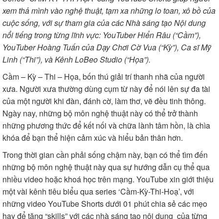
xem thả mình vào nghệ thuật, tạm xa những lo toan, xô bồ của
cuộc sống, với sự tham gia của các Nhà sáng tạo Nội dung
nổi tiếng trong từng lĩnh vực: YouTuber Hiển Râu (“Cầm”),
YouTuber Hoàng Tuấn của Dạy Chơi Cờ Vua (“Kỳ”), Ca sĩ Mỹ
Linh (“Thi”), và Kênh LoBeo Studio (“Họa”).
Cầm – Kỳ – Thi – Họa, bốn thú giải trí thanh nhã của người
xưa. Người xưa thường dùng cụm từ này để nói lên sự đa tài
của một người khi đàn, đánh cờ, làm thơ, vẽ đều tinh thông.
Ngày nay, những bộ môn nghệ thuật này có thể trở thành
những phương thức để kết nối và chữa lành tâm hồn, là chìa
khóa để bạn thể hiện cảm xúc và hiểu bản thân hơn.
Trong thời gian cần phải sống chậm này, bạn có thể tìm đến
những bộ môn nghệ thuật này qua sự hướng dẫn cụ thể qua
nhiều video hoặc khoá học trên mạng. YouTube xin giới thiệu
một vài kênh tiêu biểu qua series ‘Cầm-Kỳ-Thi-Hoạ’, với
những video YouTube Shorts dưới 01 phút chia sẻ các mẹo
hay để tăng “skills” với các nhà sáng tạo nội dung của từng