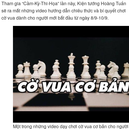
Tham gia “Cầm-Kỳ-Thi-Họa” lần này, Kiện tướng Hoàng Tuấn
sẽ ra mắt những video hướng dẫn chiêu thức và bí quyết chơi
cờ vua dành cho người mới bắt đầu từ ngày 8/9-10/9.
Một trong những video dạy chơi cờ vua cơ bản cho ngườ