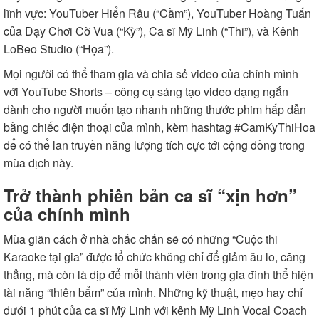
lĩnh vực: YouTuber Hiển Râu (“Cầm”), YouTuber Hoàng Tuấn
của Dạy Chơi Cờ Vua (“Kỳ”), Ca sĩ Mỹ Linh (“Thi”), và Kênh
LoBeo Studio (“Họa”).
Mọi người có thể tham gia và chia sẻ video của chính mình
với YouTube Shorts – công cụ sáng tạo video dạng ngắn
dành cho người muốn tạo nhanh những thước phim hấp dẫn
bằng chiếc điện thoại của mình, kèm hashtag #CamKyThiHoa
để có thể lan truyền năng lượng tích cực tới cộng đồng trong
mùa dịch này.
Trở thành phiên bản ca sĩ “xịn hơn”
của chính mình
Mùa giãn cách ở nhà chắc chắn sẽ có những “Cuộc thi
Karaoke tại gia” được tổ chức không chỉ để giảm âu lo, căng
thẳng, mà còn là dịp để mỗi thành viên trong gia đình thể hiện
tài năng “thiên bẩm” của mình. Những kỹ thuật, mẹo hay chỉ
dưới 1 phút của ca sĩ Mỹ Linh với kênh
Mỹ Linh Vocal Coach