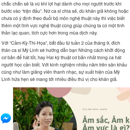
chắc chắn sẽ là vũ khí lợi hại dành cho mọi người trước khi
bước vào “trận đấu”. Nữ ca sĩ chia sẻ, dù khán giả không hoặc
chưa có ý định theo đuổi bộ môn nghệ thuật này thì việc biết
thêm một lĩnh vực nghệ thuật cũng giúp chúng ta có một tinh
thần lạc quan, tích cực hơn trong mùa dịch này.
Với “Cầm-Kỳ-Thi-Họa”, bắt đầu từ tuần 2 của tháng 9, đích
thân ca sĩ Mỹ Linh sẽ hướng dẫn bạn Những cách khởi động
cơ bản để hát tốt, hay Hai kỹ thuật cơ bản nhất trong ca hát
người học cần biết. Với kinh nghiệm nhiều năm trên sân khấu
cũng như làm giảng viên thanh nhạc, sự xuất hiện của Mỹ
Linh hứa hẹn sẽ mang tới nhiều điều thú vị cho khán giả.