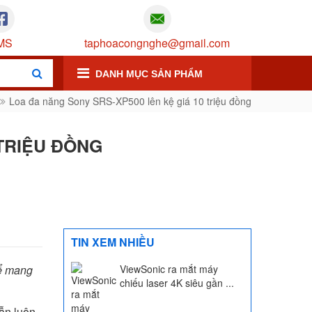
MS
taphoacongnghe@gmail.com
DANH MỤC SẢN PHẨM
Loa đa năng Sony SRS-XP500 lên kệ giá 10 triệu đồng
 TRIỆU ĐỒNG
TIN XEM NHIỀU
để mang
ViewSonic ra mắt máy
chiếu laser 4K siêu gần ...
ẫn luôn