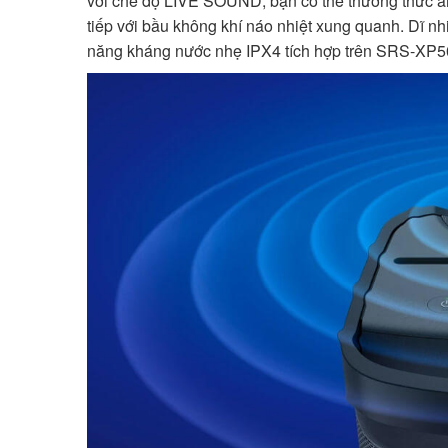
với chế độ LIVE SOUND, bạn có thể thưởng thức âm 
tiếp với bầu không khí náo nhiệt xung quanh. Dĩ nhi
năng kháng nước nhẹ IPX4 tích hợp trên SRS-XP5