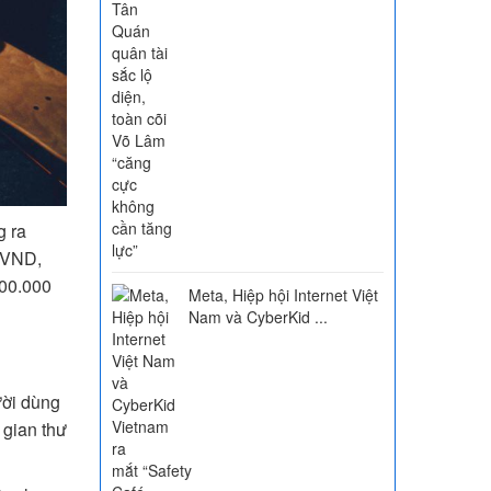
g ra
 VND,
000.000
Meta, Hiệp hội Internet Việt
Nam và CyberKid ...
ười dùng
 gian thư