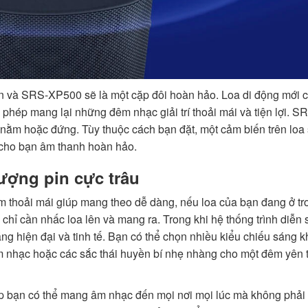
ạn và SRS-XP500 sẽ là một cặp đôi hoàn hảo. Loa di động mới 
phép mang lại những đêm nhạc giải trí thoải mái và tiện lợi. S
nằm hoặc đứng. Tùy thuộc cách bạn đặt, một cảm biến trên loa 
 cho bạn âm thanh hoàn hảo.
ượng pin cực trâu
 thoải mái giúp mang theo dễ dàng, nếu loa của bạn đang ở tr
hỉ cần nhấc loa lên và mang ra. Trong khi hệ thống trình diễn
g hiện đại và tinh tế. Bạn có thể chọn nhiều kiểu chiếu sáng 
m nhạc hoặc các sắc thái huyền bí nhẹ nhàng cho một đêm yên t
 bạn có thể mang âm nhạc đến mọi nơi mọi lúc mà không phải 