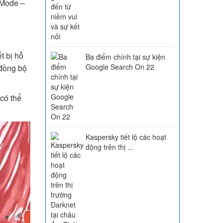
e Mode –
t bị hỗ
Ba điểm chính tại sự kiện
Google Search On 22
 đồng bộ
có thể
Kaspersky tiết lộ các hoạt
động trên thị ...