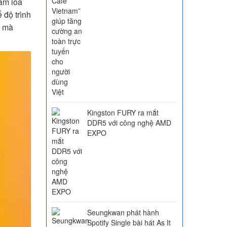
àm loa
 độ trình
è mà
Kingston FURY ra mắt
DDR5 với công nghệ AMD
EXPO
Seungkwan phát hành
Spotify Single bài hát As It