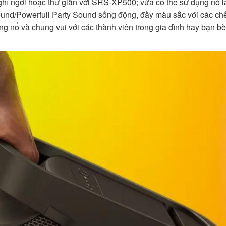
ghỉ ngơi hoặc thư giãn với SRS-XP500; vừa có thể sử dụng nó l
und/Powerfull Party Sound sống động, đầy màu sắc với các chế
g nổ và chung vui với các thành viên trong gia đình hay bạn b