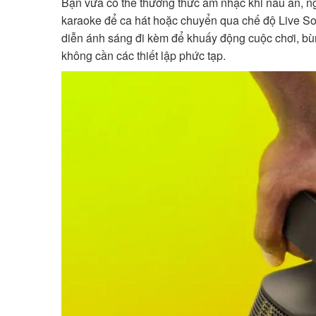
Bạn vừa có thể thưởng thức âm nhạc khi nấu ăn, n
karaoke để ca hát hoặc chuyển qua chế độ Live So
diễn ánh sáng đi kèm để khuấy động cuộc chơi, bùn
không cần các thiết lập phức tạp.