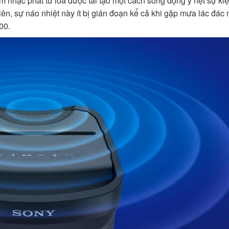
nhạc phát từ loa được tái tạo một cách sống động y hệt sự kiệ
ên, sự náo nhiệt này ít bị gián đoạn kể cả khi gặp mưa lác đác 
00.