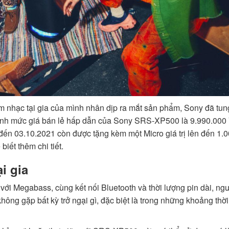
 nhạc tại gia của mình nhân dịp ra mắt sản phẩm, Sony đã tun
cạnh mức giá bán lẻ hấp dẫn của Sony SRS-XP500 là 9.990.000
n 03.10.2021 còn được tặng kèm một Micro giá trị lên đến 1.
iết thêm chi tiết.
ại gia
ới Megabass, cùng kết nối Bluetooth và thời lượng pin dài, ng
ng gặp bất kỳ trở ngại gì, đặc biệt là trong những khoảng thời