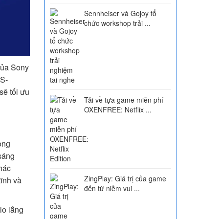
Sennheiser và Gojoy tổ
chức workshop trải ...
của Sony
RS-
sẽ tối ưu
Tải về tựa game miễn phí
OXENFREE: Netflix ...
ong
 sáng
khác
ZingPlay: Giá trị của game
ĩnh và
đến từ niềm vui ...
lo lắng