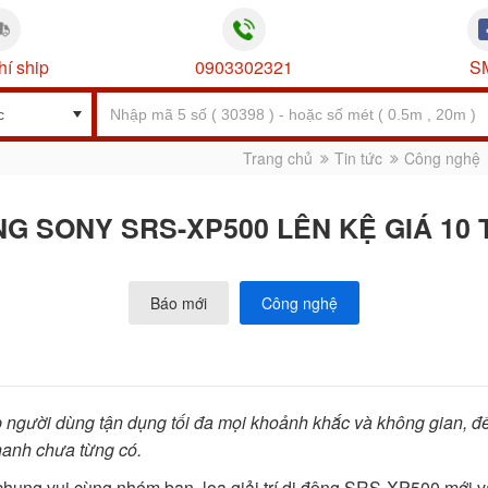
hí ship
0903302321
S
Trang chủ
Tin tức
Công nghệ
G SONY SRS-XP500 LÊN KỆ GIÁ 10
Báo mới
Công nghệ
 người dùng tận dụng tối đa mọi khoảnh khắc và không gian, 
hanh chưa từng có.
 chung vui cùng nhóm bạn, loa giải trí di động SRS-XP500 mới v