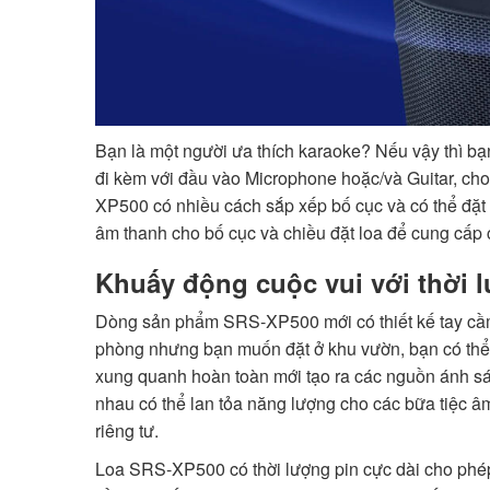
Bạn là một người ưa thích karaoke? Nếu vậy thì b
đi kèm với đầu vào Microphone hoặc/và Guitar, cho 
XP500 có nhiều cách sắp xếp bố cục và có thể đặt 
âm thanh cho bố cục và chiều đặt loa để cung cấp
Khuấy động cuộc vui với thời l
Dòng sản phẩm SRS-XP500 mới có thiết kế tay cầm
phòng nhưng bạn muốn đặt ở khu vườn, bạn có thể c
xung quanh hoàn toàn mới tạo ra các nguồn ánh sán
nhau có thể lan tỏa năng lượng cho các bữa tiệc â
riêng tư.
Loa SRS-XP500 có thời lượng pin cực dài cho phép