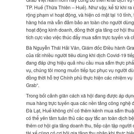
TP. Huế (Thừa Thiên – Huế). Như vậy, kể từ khi r
rộng phạm vi hoạt động, và hiện có mặt tại 10 tỉ
hàng hóa mà vẫn đảm bảo an toàn cho người dùng tr
hoạt động kinh doanh, đồng thời gia tăng cơ hội th
tích cực vào việc thúc đẩy mua sắm trực tuyến và 
Bà Nguyễn Thái Hải Vân, Giám đốc Điều hành Grab
của rất nhiều người tiêu dùng khi dịch Covid-19 tiế
đang đáp ứng hiệu quả nhu cầu mua sắm thực phẩm,
vụ, chúng tôi mong muốn tiếp tục phục vụ người dù
đồng thời hỗ trợ Chính phủ thực hiện các nhiệm vụ
Grab”.
Trong bối cảnh giãn cách xã hội đang được áp dụng 
mua hàng trực tuyến qua các nền tảng công nghệ 
Đà Lạt, Huế không chỉ có thêm kênh mua sắm thuận t
có thể yên tâm tuân thủ các quy tắc an toàn dịch 
thêm cơ hội gia tăng doanh thu, tiếp cận tập người 
tài xế cũng có cơ hội gia tăng thu nhập khi thực h