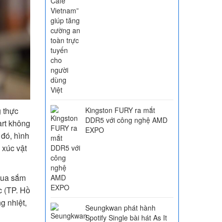
g thực
Kingston FURY ra mắt
DDR5 với công nghệ AMD
art không
EXPO
đó, hình
 xúc vật
 mua sắm
c (TP. Hồ
g nhiệt,
Seungkwan phát hành
Spotify Single bài hát As It