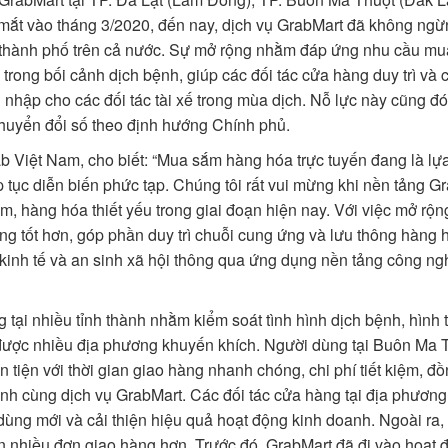
a mắt vào tháng 3/2020, đến nay, dịch vụ GrabMart đã không ng
nh, thành phố trên cả nước. Sự mở rộng nhằm đáp ứng nhu cầu m
ong bối cảnh dịch bệnh, giúp các đối tác cửa hàng duy trì và c
u nhập cho các đối tác tài xế trong mùa dịch. Nỗ lực này cũng đ
chuyển đổi số theo định hướng Chính phủ.
 Việt Nam, cho biết: “Mua sắm hàng hóa trực tuyến đang là lự
p tục diễn biến phức tạp. Chúng tôi rất vui mừng khi nền tảng G
 hàng hóa thiết yếu trong giai đoạn hiện nay. Với việc mở rộn
ng tốt hơn, góp phần duy trì chuỗi cung ứng và lưu thông hàng 
 kinh tế và an sinh xã hội thông qua ứng dụng nền tảng công n
tại nhiều tỉnh thành nhằm kiểm soát tình hình dịch bệnh, hình 
được nhiều địa phương khuyến khích. Người dùng tại Buôn Ma 
iện với thời gian giao hàng nhanh chóng, chi phí tiết kiệm, đồ
bệnh cùng dịch vụ GrabMart. Các đối tác cửa hàng tại địa phươn
dùng mới và cải thiện hiệu quả hoạt động kinh doanh. Ngoài ra, 
iện nhiều đơn giao hàng hơn. Trước đó, GrabMart đã đi vào hoạt 