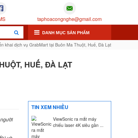
MS
taphoacongnghe@gmail.com
DANH MỤC SẢN PHẨM
iển khai dịch vụ GrabMart tại Buôn Ma Thuột, Huế, Đà Lạt
HUỘT, HUẾ, ĐÀ LẠT
TIN XEM NHIỀU
 người
ViewSonic ra mắt máy
chiếu laser 4K siêu gần ...
ắk) và