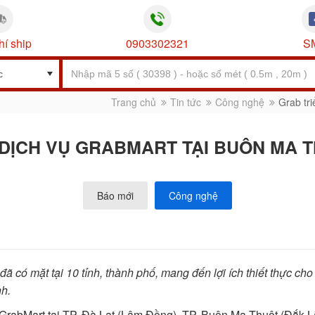
hí ship
0903302321
S
Trang chủ
Tin tức
Công nghệ
Grab tr
DỊCH VỤ GRABMART TẠI BUÔN MA T
Báo mới
Công nghệ
ã có mặt tại 10 tỉnh, thành phố, mang đến lợi ích thiết thực cho
nh.
 GrabMart tại TP. Đà Lạt (Lâm Đồng), TP. Buôn Ma Thuột (Đắk L