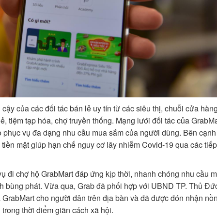
cậy của các đối tác bán lẻ uy tín từ các siêu thị, chuỗi cửa hàn
ẻ, tiệm tạp hóa, chợ truyền thống. Mạng lưới đối tác của GrabM
 phục vụ đa dạng nhu cầu mua sắm của người dùng. Bên cạnh 
 tiền mặt giúp hạn chế nguy cơ lây nhiễm Covid-19 qua các tiếp
h vụ đi chợ hộ GrabMart đáp ứng kịp thời, nhanh chóng nhu cầu
bệnh bùng phát. Vừa qua, Grab đã phối hợp với UBND TP. Thủ Đứ
ua GrabMart cho người dân trên địa bàn và đã được đón nhận nồn
rong thời điểm giãn cách xã hội.