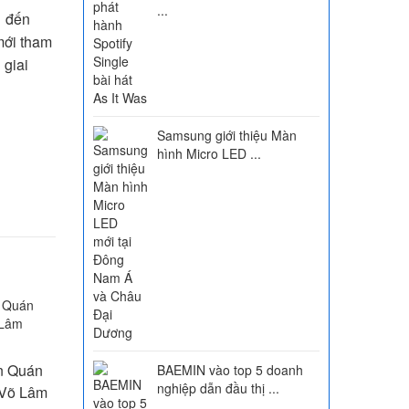
...
1 đến
mới tham
 giai
Samsung giới thiệu Màn
hình Micro LED ...
ân Quán
BAEMIN vào top 5 doanh
nghiệp dẫn đầu thị ...
i Võ Lâm