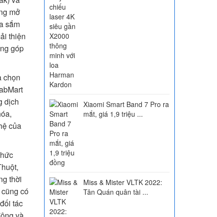
ừng mở
ua sắm
ải thiện
óng góp
a chọn
rabMart
g dịch
Xiaomi Smart Band 7 Pro ra
hóa,
mắt, giá 1,9 triệu ...
ghệ của
thức
Thuột,
ng thời
Miss & Mister VLTK 2022:
g cũng có
Tân Quán quân tài ...
đối tác
động và