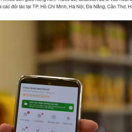
à các đối tác tại TP. Hồ Chí Minh, Hà Nội, Đà Nẵng, Cần Thơ, H