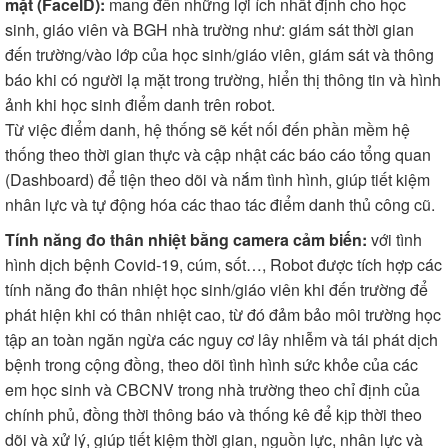
mặt (FacelD):
mang đến những lợi ích nhất định cho học
sinh, giáo viên và BGH nhà trường như: giám sát thời gian
đến trường/vào lớp của học sinh/giáo viên, giám sát và thông
báo khi có người lạ mặt trong trường, hiển thị thông tin và hình
ảnh khi học sinh điểm danh trên robot.
Từ việc điểm danh, hệ thống sẽ kết nối đến phần mềm hệ
thống theo thời gian thực và cập nhật các báo cáo tổng quan
(Dashboard) để tiện theo dõi và nắm tình hình, giúp tiết kiệm
nhân lực và tự động hóa các thao tác điểm danh thủ công cũ.
Tính năng đo thân nhiệt bằng camera cảm biến:
với tình
hình dịch bệnh Covid-19, cúm, sốt…, Robot được tích hợp các
tính năng đo thân nhiệt học sinh/giáo viên khi đến trường để
phát hiện khi có thân nhiệt cao, từ đó đảm bảo môi trường học
tập an toàn ngăn ngừa các nguy cơ lây nhiễm và tái phát dịch
bệnh trong cộng đồng, theo dõi tình hình sức khỏe của các
em học sinh và CBCNV trong nhà trường theo chỉ định của
chính phủ, đồng thời thông báo và thống kê để kịp thời theo
dõi và xử lý, giúp tiết kiệm thời gian, nguồn lực, nhân lực và