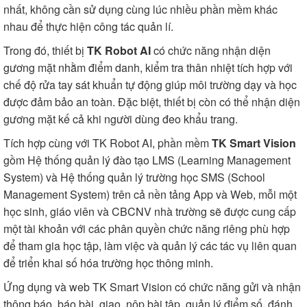
nhất, không cần sử dụng cùng lúc nhiều phần mềm khác
nhau để thực hiện công tác quản lí.
Trong đó, thiết bị
TK Robot AI
có chức năng nhận diện
gương mặt nhằm điểm danh, kiểm tra thân nhiệt tích hợp với
chế độ rửa tay sát khuẩn tự động giúp môi trường dạy và học
được đảm bảo an toàn. Đặc biệt, thiết bị còn có thể nhận diện
gương mặt kế cả khi người dùng đeo khẩu trang.
Tích hợp cùng với TK Robot AI, phần mềm
TK Smart Vision
gồm Hệ thống quản lý đào tạo LMS (Learning Management
System) và Hệ thống quản lý trường học SMS (School
Management System) trên cả nền tảng App và Web, mỗi một
học sinh, giáo viên và CBCNV nhà trường sẽ được cung cấp
một tài khoản với các phân quyền chức năng riêng phù hợp
để tham gia học tập, làm việc và quản lý các tác vụ liên quan
để triển khai số hóa trường học thông minh.
Ứng dụng và web TK Smart Vision có chức năng gửi và nhận
thông báo, báo bài, giao, nộp bài tập, quản lý điểm số, đánh