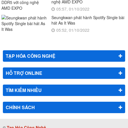
nghệ AMD EXPO
05:57, 01/10/2022
Seungkwan phát hành Spotify Single bài
hát As It Was
05:52, 01/10/2022
TẠP HÓA CÔNG NGHỆ
HỖ TRỢ ONLINE
TÌM KIẾM NHIỀU
CHÍNH SÁCH
©
Tạp Hóa Công Nghệ