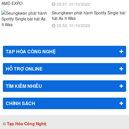
05:57, 01/10/2022
Seungkwan phát hành Spotify Single bài
hát As It Was
05:52, 01/10/2022
TẠP HÓA CÔNG NGHỆ
HỖ TRỢ ONLINE
TÌM KIẾM NHIỀU
CHÍNH SÁCH
©
Tạp Hóa Công Nghệ