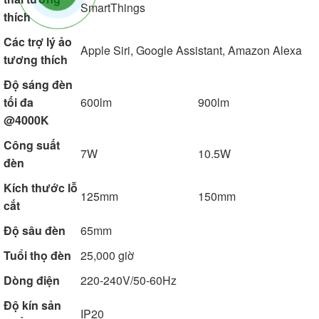
SmartThings
thích
Các trợ lý ảo
Apple Siri, Google Assistant, Amazon Alexa
tương thích
Độ sáng đèn
tối đa
600lm
900lm
@4000K
Công suất
7W
10.5W
đèn
Kích thước lỗ
125mm
150mm
cắt
Độ sâu đèn
65mm
Tuổi thọ đèn
25,000 giờ
Dòng điện
220-240V/50-60Hz
Độ kín sản
IP20