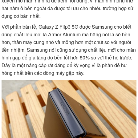
xuyên mở màn hình ra để xem nội dung, vì màn hình phụ thứ
hai nằm ở bên ngoài đã được tối ưu cho nhiều trường hợp sử
dụng cơ bản nhất.
Với phần bản lề, Galaxy Z Flip3 5G được Samsung cho biết
dùng chất liệu mới là Armor Alunium mà hãng nói là sẽ bền
hơn, thân máy cũng nhỏ và mỏng hơn một chút so với người
tiền nhiệm. Samsung nói cũng sử dụng chất liệu mới cho màn
hình gập để gia tăng độ bền tốt hơn 80% so với thế hệ trước.
Đây là một nâng cấp rất đáng để kỳ vọng vì là phần dễ hư
hỏng nhất trên các dòng máy gập này.