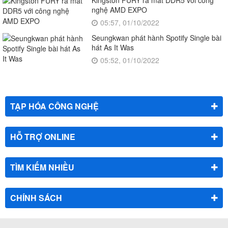
nghệ AMD EXPO
05:57, 01/10/2022
Seungkwan phát hành Spotify Single bài
hát As It Was
05:52, 01/10/2022
TẠP HÓA CÔNG NGHỆ
HỖ TRỢ ONLINE
TÌM KIẾM NHIỀU
CHÍNH SÁCH