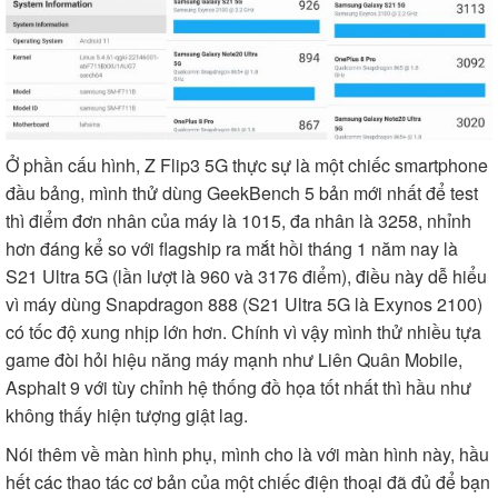
Ở phần cấu hình, Z Flip3 5G thực sự là một chiếc smartphone
đầu bảng, mình thử dùng GeekBench 5 bản mới nhất để test
thì điểm đơn nhân của máy là 1015, đa nhân là 3258, nhỉnh
hơn đáng kể so với flagship ra mắt hồi tháng 1 năm nay là
S21 Ultra 5G (lần lượt là 960 và 3176 điểm), điều này dễ hiểu
vì máy dùng Snapdragon 888 (S21 Ultra 5G là Exynos 2100)
có tốc độ xung nhịp lớn hơn. Chính vì vậy mình thử nhiều tựa
game đòi hỏi hiệu năng máy mạnh như Liên Quân Mobile,
Asphalt 9 với tùy chỉnh hệ thống đồ họa tốt nhất thì hầu như
không thấy hiện tượng giật lag.
Nói thêm về màn hình phụ, mình cho là với màn hình này, hầu
hết các thao tác cơ bản của một chiếc điện thoại đã đủ để bạn