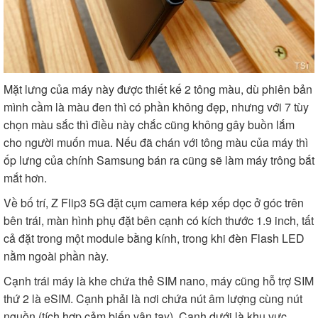
Mặt lưng của máy này được thiết kế 2 tông màu, dù phiên bản
mình cầm là màu đen thì có phần không đẹp, nhưng với 7 tùy
chọn màu sắc thì điều này chắc cũng không gây buồn lắm
cho người muốn mua. Nếu đã chán với tông màu của máy thì
ốp lưng của chính Samsung bán ra cũng sẽ làm máy trông bắt
mắt hơn.
Về bố trí, Z Flip3 5G đặt cụm camera kép xếp dọc ở góc trên
bên trái, màn hình phụ đặt bên cạnh có kích thước 1.9 inch, tất
cả đặt trong một module bằng kính, trong khi đèn Flash LED
nằm ngoài phần này.
Cạnh trái máy là khe chứa thẻ SIM nano, máy cũng hỗ trợ SIM
thứ 2 là eSIM. Cạnh phải là nơi chứa nút âm lượng cùng nút
nguồn (tích hợp cảm biến vân tay). Cạnh dưới là khu vực