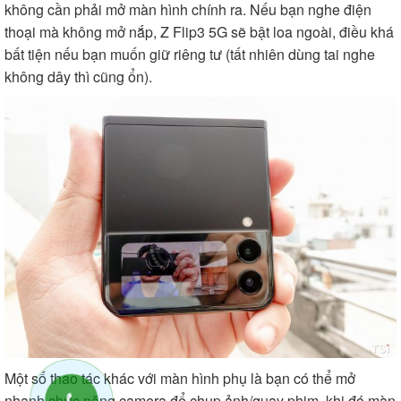
không cần phải mở màn hình chính ra. Nếu bạn nghe điện
thoại mà không mở nắp, Z Flip3 5G sẽ bật loa ngoài, điều khá
bất tiện nếu bạn muốn giữ riêng tư (tất nhiên dùng tai nghe
không dây thì cũng ổn).
Một số thao tác khác với màn hình phụ là bạn có thể mở
nhanh chức năng camera để chụp ảnh/quay phim, khi đó màn