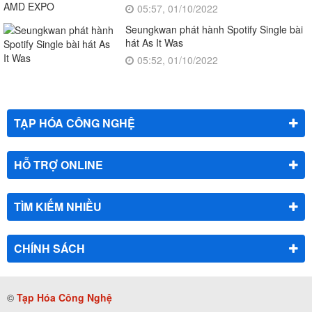
05:57, 01/10/2022
Seungkwan phát hành Spotify Single bài
hát As It Was
05:52, 01/10/2022
TẠP HÓA CÔNG NGHỆ
HỖ TRỢ ONLINE
TÌM KIẾM NHIỀU
CHÍNH SÁCH
©
Tạp Hóa Công Nghệ