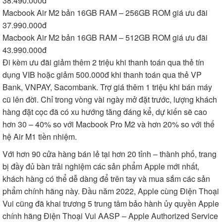
38.490.000đ
Macbook Air M2 bản 16GB RAM – 256GB ROM giá ưu đãi
37.990.000đ
Macbook Air M2 bản 16GB RAM – 512GB ROM giá ưu đãi
43.990.000đ
Đi kèm ưu đãi giảm thêm 2 triệu khi thanh toán qua thẻ tín
dụng VIB hoặc giảm 500.000đ khi thanh toán qua thẻ VP
Bank, VNPAY, Sacombank. Trợ giá thêm 1 triệu khi bán máy
cũ lên đời. Chỉ trong vòng vài ngày mở đặt trước, lượng khách
hàng đặt cọc đã có xu hướng tăng đáng kể, dự kiến sẽ cao
hơn 30 – 40% so với Macbook Pro M2 và hơn 20% so với thế
hệ Air M1 tiền nhiệm.
Với hơn 90 cửa hàng bán lẻ tại hơn 20 tỉnh – thành phố, trang
bị đầy đủ bàn trải nghiệm các sản phẩm Apple mới nhất,
khách hàng có thể dễ dàng để trên tay và mua sắm các sản
phẩm chính hãng này. Đầu năm 2022, Apple cùng Điện Thoại
Vui cũng đã khai trương 5 trung tâm bảo hành ủy quyền Apple
chính hãng Điện Thoại Vui AASP – Apple Authorized Service