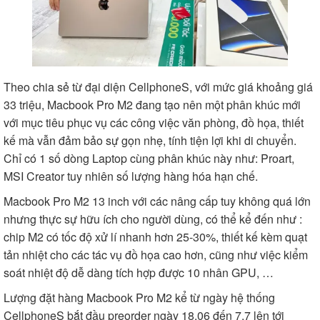
Theo chia sẻ từ đại diện
CellphoneS
, với mức giá khoảng giá
33 triệu, Macbook Pro M2 đang tạo nên một phân khúc mới
với mục tiêu phục vụ các công việc văn phòng, đồ họa, thiết
kế mà vẫn đảm bảo sự gọn nhẹ, tính tiện lợi khi di chuyển.
Chỉ có 1 số dòng Laptop cùng phân khúc này như: Proart,
MSI Creator tuy nhiên số lượng hàng hóa hạn chế.
Macbook Pro M2 13 inch với các nâng cấp tuy không quá lớn
nhưng thực sự hữu ích cho người dùng, có thể kể đến như :
chip M2 có tốc độ xử lí nhanh hơn 25-30%, thiết kế kèm quạt
tản nhiệt cho các tác vụ đồ họa cao hơn, cũng như việc kiểm
soát nhiệt độ dễ dàng tích hợp được 10 nhân GPU, …
Lượng đặt hàng Macbook Pro M2 kể từ ngày hệ thống
CellphoneS bắt đầu preorder ngày 18.06 đến 7.7 lên tới