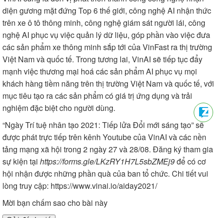
diện gương mặt đứng Top 6 thế giới, công nghệ AI nhận thức
trên xe ô tô thông minh, công nghệ giám sát người lái, công
nghệ AI phục vụ việc quản lý dữ liệu, góp phần vào việc đưa
các sản phẩm xe thông minh sắp tới của VinFast ra thị trường
Việt Nam và quốc tế. Trong tương lai, VinAI sẽ tiếp tục đẩy
mạnh việc thương mại hoá các sản phẩm AI phục vụ mọi
khách hàng tiềm năng trên thị trường Việt Nam và quốc tế, với
mục tiêu tạo ra các sản phẩm có giá trị ứng dụng và trải
nghiệm đặc biệt cho người dùng.
“Ngày Trí tuệ nhân tạo 2021: Tiếp lửa Đổi mới sáng tạo” sẽ
được phát trực tiếp trên kênh Youtube của VinAI và các nền
tảng mạng xã hội trong 2 ngày 27 và 28/08. Đăng ký tham gia
sự kiện tại
https://forms.gle/LKzRY1H7L5sbZMEj9
để có cơ
hội nhận được những phần quà của ban tổ chức. Chi tiết vui
lòng truy cập: https://www.vinai.io/aiday2021/
Mời bạn chấm sao cho bài này