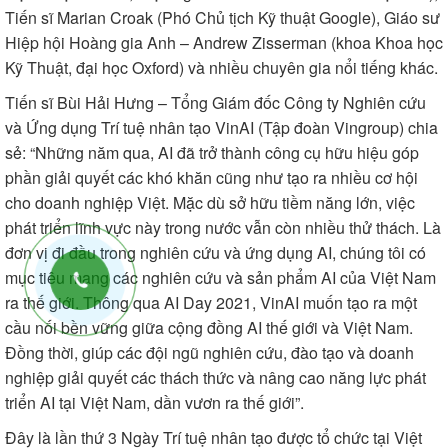
Tiến sĩ Marian Croak (Phó Chủ tịch Kỹ thuật Google), Giáo sư
Hiệp hội Hoàng gia Anh – Andrew Zisserman (khoa Khoa học
Kỹ Thuật, đại học Oxford) và nhiều chuyên gia nổi tiếng khác.
Tiến sĩ Bùi Hải Hưng – Tổng Giám đốc Công ty Nghiên cứu
và Ứng dụng Trí tuệ nhân tạo VinAI (Tập đoàn Vingroup) chia
sẻ: “Những năm qua, AI đã trở thành công cụ hữu hiệu góp
phần giải quyết các khó khăn cũng như tạo ra nhiều cơ hội
cho doanh nghiệp Việt. Mặc dù sở hữu tiềm năng lớn, việc
phát triển lĩnh vực này trong nước vẫn còn nhiều thử thách. Là
đơn vị đi đầu trong nghiên cứu và ứng dụng AI, chúng tôi có
mục tiêu mang các nghiên cứu và sản phẩm AI của Việt Nam
ra thế giới. Thông qua AI Day 2021, VinAI muốn tạo ra một
cầu nối bền vững giữa cộng đồng AI thế giới và Việt Nam.
Đồng thời, giúp các đội ngũ nghiên cứu, đào tạo và doanh
nghiệp giải quyết các thách thức và nâng cao năng lực phát
triển AI tại Việt Nam, dần vươn ra thế giới”.
Đây là lần thứ 3 Ngày Trí tuệ nhân tạo được tổ chức tại Việt