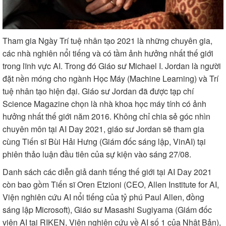
Tham gia Ngày Trí tuệ nhân tạo 2021 là những chuyên gia,
các nhà nghiên nổi tiếng và có tầm ảnh hưởng nhất thế giới
trong lĩnh vực AI. Trong đó Giáo sư Michael I. Jordan là người
đặt nền móng cho ngành Học Máy (Machine Learning) và Trí
tuệ nhân tạo hiện đại. Giáo sư Jordan đã được tạp chí
Science Magazine chọn là nhà khoa học máy tính có ảnh
hưởng nhất thế giới năm 2016. Không chỉ chia sẻ góc nhìn
chuyên môn tại AI Day 2021, giáo sư Jordan sẽ tham gia
cùng Tiến sĩ Bùi Hải Hưng (Giám đốc sáng lập, VinAI) tại
phiên thảo luận đầu tiên của sự kiện vào sáng 27/08.
Danh sách các diễn giả danh tiếng thế giới tại AI Day 2021
còn bao gồm Tiến sĩ Oren Etzioni (CEO, Allen Institute for AI,
Viện nghiên cứu AI nổi tiếng của tỷ phú Paul Allen, đồng
sáng lập Microsoft), Giáo sư Masashi Sugiyama (Giám đốc
viện AI tại RIKEN, Viện nghiên cứu về AI số 1 của Nhật Bản),