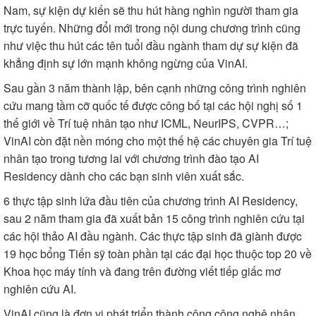
Nam, sự kiện dự kiến sẽ thu hút hàng nghìn người tham gia
trực tuyến. Những đổi mới trong nội dung chương trình cũng
như việc thu hút các tên tuổi đầu ngành tham dự sự kiện đã
khẳng định sự lớn mạnh không ngừng của VinAI.
Sau gần 3 năm thành lập, bên cạnh những công trình nghiên
cứu mang tầm cỡ quốc tế được công bố tại các hội nghị số 1
thế giới về Trí tuệ nhân tạo như ICML, NeurIPS, CVPR…;
VinAI còn đặt nền móng cho một thế hệ các chuyên gia Trí tuệ
nhân tạo trong tương lai với chương trình đào tạo AI
Residency dành cho các bạn sinh viên xuất sắc.
6 thực tập sinh lứa đầu tiên của chương trình AI Residency,
sau 2 năm tham gia đã xuất bản 15 công trình nghiên cứu tại
các hội thảo AI đầu ngành. Các thực tập sinh đã giành được
19 học bổng Tiến sỹ toàn phần tại các đại học thuộc top 20 về
Khoa học máy tính và đang trên đường viết tiếp giấc mơ
nghiên cứu AI.
VinAI cũng là đơn vị phát triển thành công công nghệ nhận