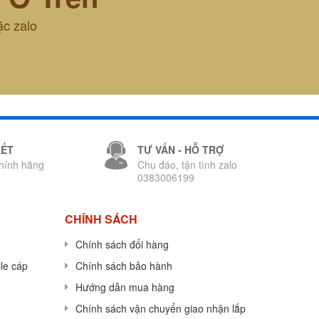
ặc zalo
KẾT
TƯ VẤN - HỖ TRỢ
hính hãng
Chu đáo, tận tình zalo
0383006199
CHÍNH SÁCH
Chính sách đổi hàng
le cáp
Chính sách bảo hành
Hướng dẫn mua hàng
Chính sách vận chuyển giao nhận lắp