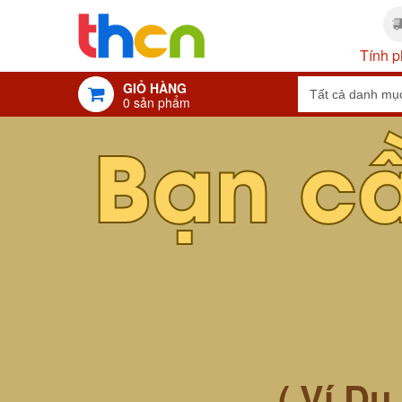
Tính p
GIỎ HÀNG
0
sản phẩm
Bạn c
( Ví Dụ