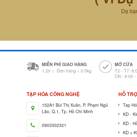
Dạ bạn
MIỄN PHÍ GIAO HÀNG
MỞ CỬA
1,2tr < Đơn hàng < 0.5kg
T2 - T7: 8:
CN : 8:00 -
TẠP HÓA CÔNG NGHỆ
HỖ TRỢ
152A1 Bùi Thị Xuân, P. Phạm Ngũ
Tap Hó
Lão, Q.1, Tp. Hồ Chí Minh
KD - K
KD - H
0903302321
KD + K