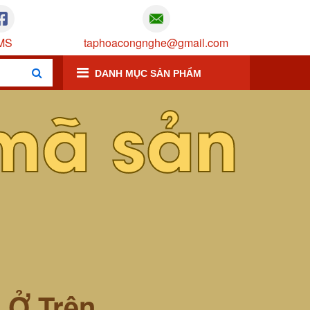
MS
taphoacongnghe@gmail.com
DANH MỤC SẢN PHẨM
mã sản
m Ở Trên