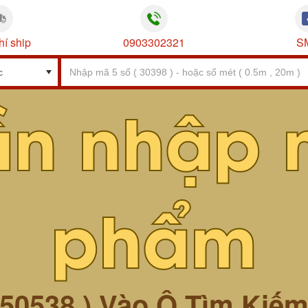
hí ship
0903302321
S
ần nhập 
phẩm
 50538 ) Vào Ô Tìm Kiế