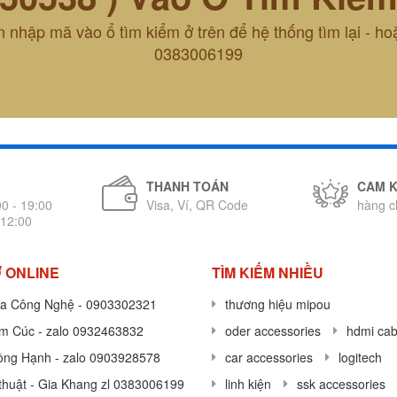
 nhập mã vào ổ tìm kiểm ở trên để hệ thống tìm lại - ho
0383006199
THANH TOÁN
CAM 
00 - 19:00
Visa, Ví, QR Code
hàng c
 12:00
 ONLINE
TÌM KIẾM NHIỀU
a Công Nghệ - 0903302321
thương hiệu mipou
im Cúc - zalo 0932463832
oder accessories
hdmi cab
ồng Hạnh - zalo 0903928578
car accessories
logitech
thuật - Gia Khang zl 0383006199
linh kiện
ssk accessories