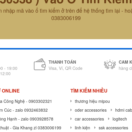
 nhập mã vào ổ tìm kiểm ở trên để hệ thống tìm lại - ho
0383006199
THANH TOÁN
CAM 
00 - 19:00
Visa, Ví, QR Code
hàng c
 12:00
 ONLINE
TÌM KIẾM NHIỀU
a Công Nghệ - 0903302321
thương hiệu mipou
im Cúc - zalo 0932463832
oder accessories
hdmi cab
ồng Hạnh - zalo 0903928578
car accessories
logitech
thuật - Gia Khang zl 0383006199
linh kiện
ssk accessories