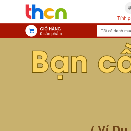
Tính p
GIỎ HÀNG
0
sản phẩm
Bạn c
( Ví Dụ