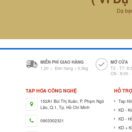
Dạ bạn
MIỄN PHÍ GIAO HÀNG
MỞ CỬA
1,2tr < Đơn hàng < 0.5kg
T2 - T7: 8:
CN : 8:00 -
TẠP HÓA CÔNG NGHỆ
HỖ TRỢ
152A1 Bùi Thị Xuân, P. Phạm Ngũ
Tap Hó
Lão, Q.1, Tp. Hồ Chí Minh
KD - K
KD - H
0903302321
KD + K