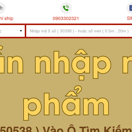
hí ship
0903302321
S
ần nhập 
phẩm
 50538 ) Vào Ô Tìm Kiế