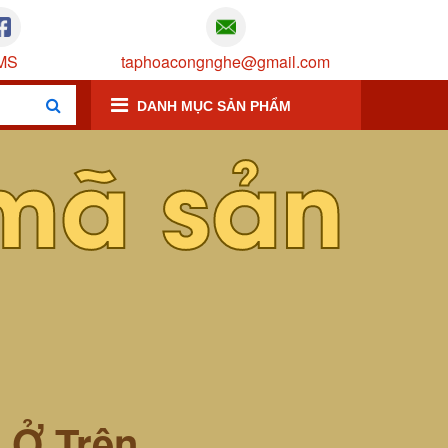
MS
taphoacongnghe@gmail.com
DANH MỤC SẢN PHẨM
mã sản
m Ở Trên