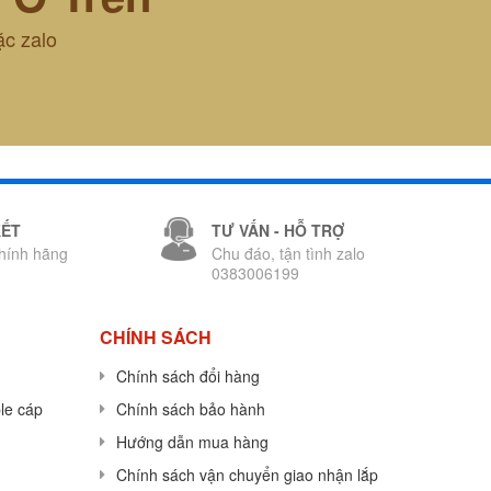
ặc zalo
KẾT
TƯ VẤN - HỖ TRỢ
hính hãng
Chu đáo, tận tình zalo
0383006199
CHÍNH SÁCH
Chính sách đổi hàng
le cáp
Chính sách bảo hành
Hướng dẫn mua hàng
Chính sách vận chuyển giao nhận lắp