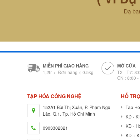
Dạ bạn
MIỄN PHÍ GIAO HÀNG
MỞ CỬA
1,2tr < Đơn hàng < 0.5kg
T2 - T7: 8:
CN : 8:00 -
TẠP HÓA CÔNG NGHỆ
HỖ TRỢ
152A1 Bùi Thị Xuân, P. Phạm Ngũ
Tap Hó
Lão, Q.1, Tp. Hồ Chí Minh
KD - K
KD - H
0903302321
KD + K