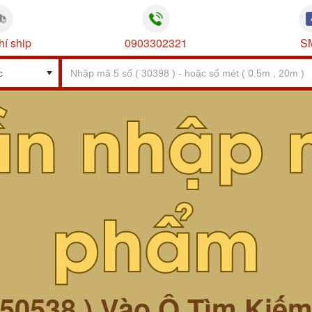
hí ship
0903302321
S
ần nhập 
phẩm
 50538 ) Vào Ô Tìm Kiế