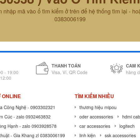
 nhập mã vào ổ tìm kiểm ở trên để hệ thống tìm lại - ho
0383006199
THANH TOÁN
CAM 
00 - 19:00
Visa, Ví, QR Code
hàng c
 12:00
 ONLINE
TÌM KIẾM NHIỀU
a Công Nghệ - 0903302321
thương hiệu mipou
im Cúc - zalo 0932463832
oder accessories
hdmi cab
ồng Hạnh - zalo 0903928578
car accessories
logitech
thuật - Gia Khang zl 0383006199
linh kiện
ssk accessories