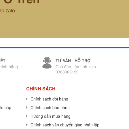
ặc zalo
KẾT
TƯ VẤN - HỖ TRỢ
hính hãng
Chu đáo, tận tình zalo
0383006199
CHÍNH SÁCH
Chính sách đổi hàng
le cáp
Chính sách bảo hành
Hướng dẫn mua hàng
Chính sách vận chuyển giao nhận lắp