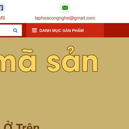
MS
taphoacongnghe@gmail.com
DANH MỤC SẢN PHẨM
mã sản
m Ở Trên