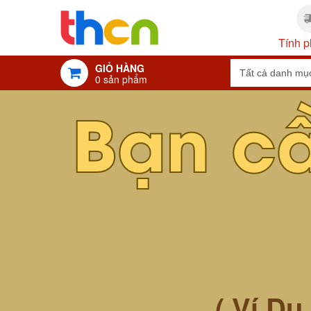
Tính p
GIỎ HÀNG
0
sản phẩm
Bạn c
( Ví Dụ