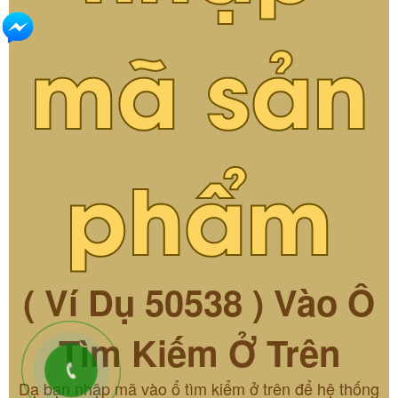
mã sản
phẩm
( Ví Dụ 50538 ) Vào Ô
Tìm Kiếm Ở Trên
Dạ bạn nhập mã vào ổ tìm kiểm ở trên để hệ thống