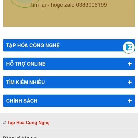
tìm lại - hoặc zalo 0383006199
TẠP HÓA CÔNG NGHỆ
HỖ TRỢ ONLINE
TÌM KIẾM NHIỀU
CHÍNH SÁCH
©
Tạp Hóa Công Nghệ