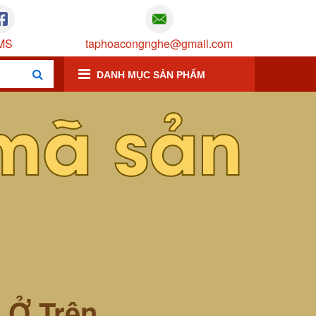
MS
taphoacongnghe@gmail.com
DANH MỤC SẢN PHẨM
mã sản
m Ở Trên