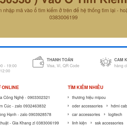
 nhập mã vào ổ tìm kiểm ở trên để hệ thống tìm lại - ho
0383006199
THANH TOÁN
CAM 
00 - 19:00
Visa, Ví, QR Code
hàng c
 12:00
 ONLINE
TÌM KIẾM NHIỀU
a Công Nghệ - 0903302321
thương hiệu mipou
im Cúc - zalo 0932463832
oder accessories
hdmi cab
ồng Hạnh - zalo 0903928578
car accessories
logitech
thuật - Gia Khang zl 0383006199
linh kiện
ssk accessories