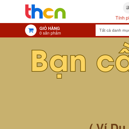
Tính p
GIỎ HÀNG
0
sản phẩm
Bạn c
( Ví Dụ