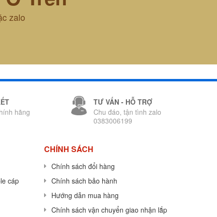
ặc zalo
KẾT
TƯ VẤN - HỖ TRỢ
hính hãng
Chu đáo, tận tình zalo
0383006199
CHÍNH SÁCH
Chính sách đổi hàng
le cáp
Chính sách bảo hành
Hướng dẫn mua hàng
Chính sách vận chuyển giao nhận lắp