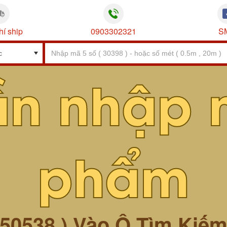
hí ship
0903302321
S
ần nhập 
phẩm
 50538 ) Vào Ô Tìm Kiế