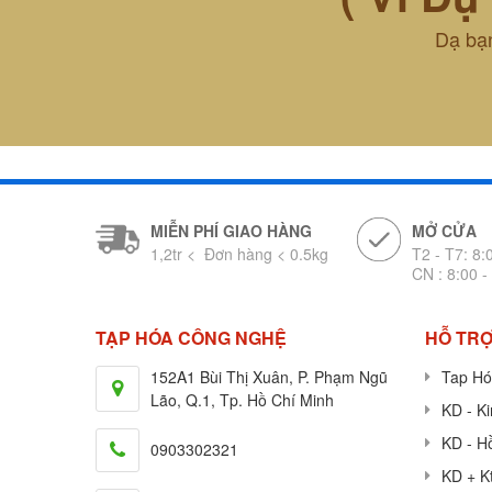
Dạ bạn
MIỄN PHÍ GIAO HÀNG
MỞ CỬA
1,2tr < Đơn hàng < 0.5kg
T2 - T7: 8:
CN : 8:00 -
TẠP HÓA CÔNG NGHỆ
HỖ TRỢ
152A1 Bùi Thị Xuân, P. Phạm Ngũ
Tap Hó
Lão, Q.1, Tp. Hồ Chí Minh
KD - K
KD - H
0903302321
KD + K