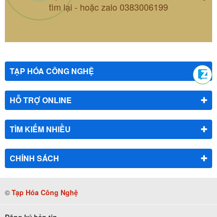
tìm lại - hoặc zalo 0383006199
TẠP HÓA CÔNG NGHỆ
HỖ TRỢ ONLINE
TÌM KIẾM NHIỀU
CHÍNH SÁCH
©
Tạp Hóa Công Nghệ