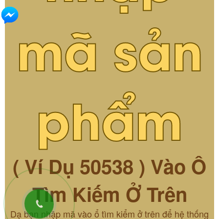
mã sản
phẩm
( Ví Dụ 50538 ) Vào Ô
Tìm Kiếm Ở Trên
Dạ bạn nhập mã vào ổ tìm kiểm ở trên để hệ thống