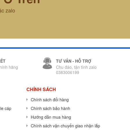
ặc zalo
KẾT
TƯ VẤN - HỖ TRỢ
hính hãng
Chu đáo, tận tình zalo
0383006199
CHÍNH SÁCH
Chính sách đổi hàng
le cáp
Chính sách bảo hành
Hướng dẫn mua hàng
Chính sách vận chuyển giao nhận lắp