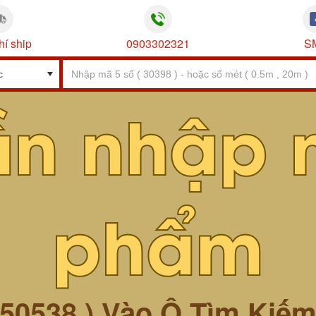
hí ship
0903302321
S
ần nhập 
phẩm
 50538 ) Vào Ô Tìm Kiế