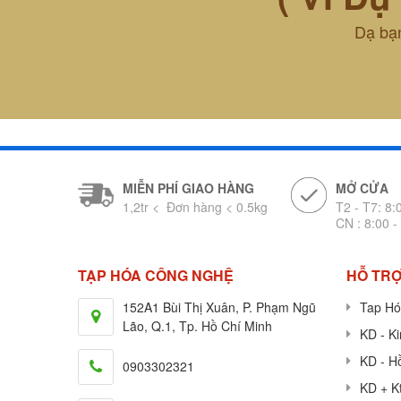
Dạ bạn
MIỄN PHÍ GIAO HÀNG
MỞ CỬA
1,2tr < Đơn hàng < 0.5kg
T2 - T7: 8:
CN : 8:00 -
TẠP HÓA CÔNG NGHỆ
HỖ TRỢ
152A1 Bùi Thị Xuân, P. Phạm Ngũ
Tap Hó
Lão, Q.1, Tp. Hồ Chí Minh
KD - K
KD - H
0903302321
KD + K