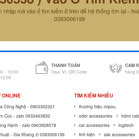
 nhập mã vào ổ tìm kiểm ở trên để hệ thống tìm lại - ho
0383006199
THANH TOÁN
CAM 
00 - 19:00
Visa, Ví, QR Code
hàng c
 12:00
 ONLINE
TÌM KIẾM NHIỀU
a Công Nghệ - 0903302321
thương hiệu mipou
im Cúc - zalo 0932463832
oder accessories
hdmi cab
ồng Hạnh - zalo 0903928578
car accessories
logitech
thuật - Gia Khang zl 0383006199
linh kiện
ssk accessories