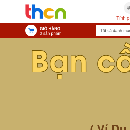
Tính p
GIỎ HÀNG
0
sản phẩm
Bạn c
( Ví Dụ