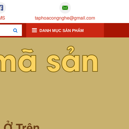
MS
taphoacongnghe@gmail.com
DANH MỤC SẢN PHẨM
mã sản
m Ở Trên