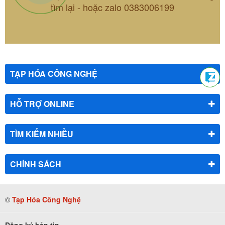
tìm lại - hoặc zalo 0383006199
TẠP HÓA CÔNG NGHỆ
HỖ TRỢ ONLINE
TÌM KIẾM NHIỀU
CHÍNH SÁCH
©
Tạp Hóa Công Nghệ