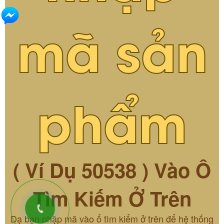
mã sản
phẩm
( Ví Dụ 50538 ) Vào Ô
Tìm Kiếm Ở Trên
Dạ bạn nhập mã vào ổ tìm kiểm ở trên để hệ thống